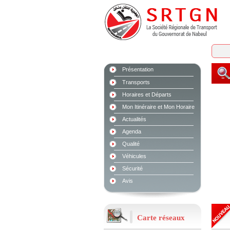
Présentation
Transports
Horaires et Départs
Mon Itinéraire et Mon Horaire
Actualités
Agenda
Qualité
Véhicules
Sécurité
Avis
Carte réseaux