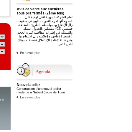
Avis de vente aux enchères
sous plis fermés (2ème fois)
تعلم الشركة الجهوية لنقل لولاية نابل
العموم أنها تعزم التفويت بالبيع في منقولات
زال الإنتفاع بها بواسطة الظروف المغلقة،
قسطين (02) مفصلين بالجدول أسفله
والمتمثلة في إطارات مطاطية كبيرة الحجم
( قسط 1) وأجهزة إعلامية زال الإنتفاع بها
وغير قابلة لإعادة الإستغلال (قسط 2) وذلك
لباذل الثمن
...
En savoir plus
Résultats préliminaires des
examens pratiques
تعلم الشركة الجهوية للنقل لولاية نابل
Agenda
المترشحين للمناظرة الخارجية لخطة سائق
حافلة (عدد 01/2024) ولخطة عامل مؤهل
ميكانيك السيارات (عدد 03/2024)، أنّه
Nouvel atelier
يمكنهم الاطلاع على النتائج الأولية
Construction d'un nouvel atelier
للإختبارات التطبيقية عبر
moderne à Nabeul (route de Tunis)....
...
En savoir plus
En savoir plus
ssi
...
En savoir plus
Convocation pour l'examen
pratique mécanique
تعلم الشركة الجهوية للنقل لولاية نابل
المترشحين للمناظرة الخارجية عدد
Nouvel atelier
03/2024 لخطّة عامل مؤهل ميكانيك