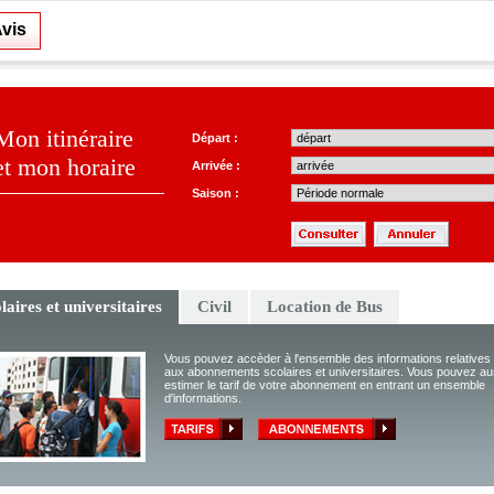
vis
Mon itinéraire
Départ :
et mon horaire
Arrivée :
Saison :
laires et universitaires
Civil
Location de Bus
Vous pouvez accèder à l'ensemble des informations relatives
aux abonnements scolaires et universitaires. Vous pouvez au
estimer le tarif de votre abonnement en entrant un ensemble
d'informations.