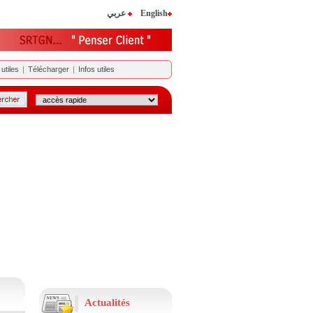
عربي
English
utiles
|
Télécharger
|
Infos utiles
Actualités