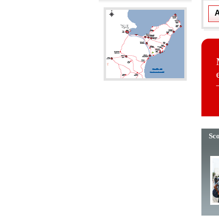
A
Sco