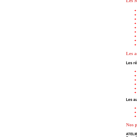
Les M
En savoir plus
Les a
Les ré
Les au
Nos p
ATELI