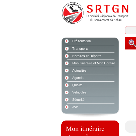
Présentation
Transports
Horaires et Départs
Mon Itinéraire et Mon Horaire
Actualités
Agenda
Qualité
Véhicules
Sécurité
Avis
Mon itinéraire