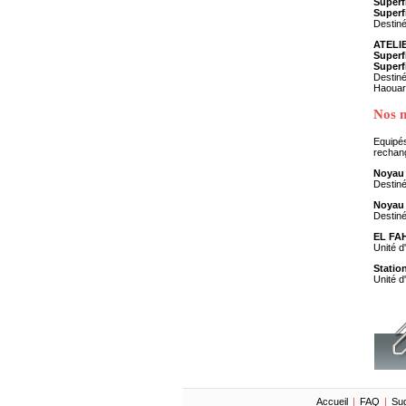
Superfi
Superf
Destiné
ATELI
Superfi
Superf
Destiné
Haouari
Nos n
Equipés
rechang
Noyau
Destiné
Noya
Destiné
EL FA
Unité d
Stati
Unité d
Accueil
|
FAQ
|
Sug