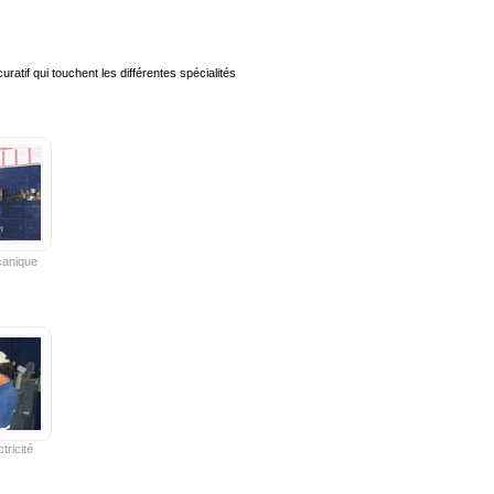
ratif qui touchent les différentes spécialités
canique
tricité