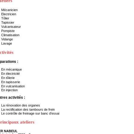
étiers
Mécanicien
Electricien
Tôlier
Tapissier
Vulcanisateur
Pompiste
Climatisation
Vidange
Lavage
ctivités
parations :
En mécanique
En électricité
En tôlerie
En tapisserie
En vulcanisation
En injection
tres activités :
La rénovation des organes
La rectification des tambours de frein
Le contrôle de freinage sur banc d’essai
rincipaux ateliers
ER NABEUL