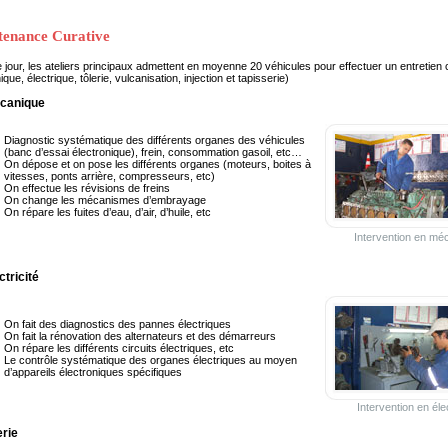
tenance Curative
jour, les ateliers principaux admettent en moyenne 20 véhicules pour effectuer un entretien cu
que, électrique, tôlerie, vulcanisation, injection et tapisserie)
canique
Diagnostic systématique des différents organes des véhicules
(banc d’essai électronique), frein, consommation gasoil, etc…
On dépose et on pose les différents organes (moteurs, boites à
vitesses, ponts arrière, compresseurs, etc)
On effectue les révisions de freins
On change les mécanismes d’embrayage
On répare les fuites d’eau, d’air, d’huile, etc
Intervention en mé
ctricité
On fait des diagnostics des pannes électriques
On fait la rénovation des alternateurs et des démarreurs
On répare les différents circuits électriques, etc
Le contrôle systématique des organes électriques au moyen
d’appareils électroniques spécifiques
Intervention en élec
erie