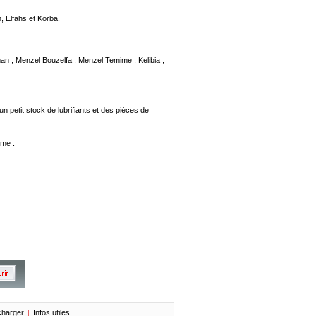
, Elfahs et Korba.
man , Menzel Bouzelfa , Menzel Temime , Kelibia ,
n petit stock de lubrifiants et des pièces de
ime .
charger
|
Infos utiles