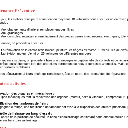
enance Préventive
jour, les ateliers principaux admettent en moyenne 10 véhicules pour effectuer un entretien 
cède :
Aux changements d’huile et remplacement des filtres
Aux graissages
Aux contrôles, réglages et remplacement des pièces usées (mécaniques, électriques, tôlerie, 
 année, on procède à effectuer :
La rénovation de la carrosserie (tôlerie, peinture, et sièges) d'environ 10 véhicules de diff
La révision moteur d'environ 25 véhicules de différentes marques
vacance scolaire, on procède à faire une campagne exceptionnelle de contrôle et de réparati
trôles qui s’effectuent lors des entretiens permettent de relever certaines anomalies. Mais, 
er certains problèmes.
t des déclarations à leurs chefs qui remplissent, à leurs tours, des demandes de réparations.
utres activités
ovation des organes en mécanique :
ipes mécaniques font la rénovation des organes (moteur, boite à vitesses , compresseur , 
ification des tambours de frein :
 gagner le temps, une rectifieuse de tambour est mise à la disposition des ateliers principaux 
trôle de freinage sur banc d’essai :
 cadre de la politique de sécurité un banc d’essai freinage est installé dans chaque atelier. C
 sur banc d’essai freinage.