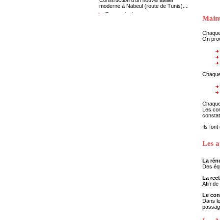
En savoir plus
Maint
En savoir plus
Convocation pour l'examen
Chaque 
pratique de conduite
On pro
تعلم الشركة الجهوية للنقل لولاية نابل
المترشحين للمناظرة الخارجية عدد
01/2024 لخطّة سائق حافلة والمؤهلين في
مرحلة الفحص الطبي المعمّق أنّ الإختبار
التطبيقي في السياقة سوف يجري بالمقر
Chaque
الاجتماعي للشركة الجهوية للنقل لولاية
نــــابل (144، شارع الحبيب ثامر نابل) على
الساعة
...
Chaque 
Les con
constat
Ils fon
En savoir plus
Avis de vente aux enchères sous
Les a
plis fermés (2ème fois)
تعلم الشركة الجهوية لنقل لولاية نابل
العموم أنها تعزم التفويت بالبيع في منقولات
La rén
زال الإنتفاع بها بواسطة الظروف المغلقة،
Des équ
قسطين (02) مفصلين بالجدول أسفله
La rect
والمتمثلة في إطارات مطاطية كبيرة الحجم
Afin de
( قسط 1) وأجهزة إعلامية زال الإنتفاع بها
وغير قابلة لإعادة الإستغلال (قسط 2) وذلك
Le con
لباذل الثمن
Dans le
...
passage