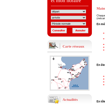
et mon horaire
Main
Chaque 
(mécani
Avis de vente aux enchères sous
plis fermés (2ème fois)
En mé
تعلم الشركة الجهوية لنقل لولاية نابل
العموم أنها تعزم التفويت بالبيع في منقولات
زال الإنتفاع بها بواسطة الظروف المغلقة،
قسطين (02) مفصلين بالجدول أسفله
والمتمثلة في إطارات مطاطية كبيرة الحجم
( قسط 1) وأجهزة إعلامية زال الإنتفاع بها
وغير قابلة لإعادة الإستغلال (قسط 2) وذلك
Carte réseaux
لباذل الثمن
...
En éle
En savoir plus
Résultats préliminaires des
examens pratiques
تعلم الشركة الجهوية للنقل لولاية نابل
المترشحين للمناظرة الخارجية لخطة سائق
حافلة (عدد 01/2024) ولخطة عامل مؤهل
ميكانيك السيارات (عدد 03/2024)، أنّه
يمكنهم الاطلاع على النتائج الأولية
للإختبارات التطبيقية عبر
...
Actualités
En tôl