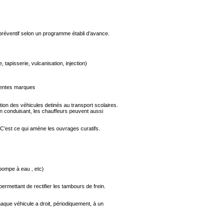
préventif selon un programme établi d’avance.
tapisserie, vulcanisation, injection)
érentes marques
on des véhicules detinés au transport scolaires.
en conduisant, les chauffeurs peuvent aussi
 C’est ce qui amène les ouvrages curatifs.
pompe à eau , etc)
permettant de rectifier les tambours de frein.
haque véhicule a droit, périodiquement, à un