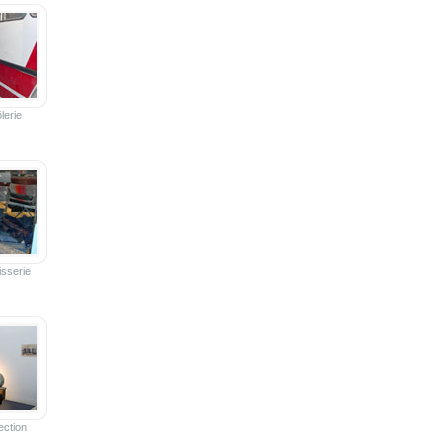
lerie
isserie
ection