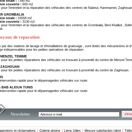
cie totale :
7390 m2
icie couverte :
600 m2
 pour l’entretien et la réparation des véhicules des centres de Nabeul, Hammamet, Zaghouan
ER GROMBALIA
cie totale :
15558 m2
icie couverte :
3130 m2
 pour l’entretien et la réparation des véhicules des centres de Grombalia, Beni Khalled , Soli
a .
oyaux de reparation
 par des stations de lavage et d’installations de graissage , sont dotés des mécaniciens et d’u
e indispensables pour les petites opérations de réparation .
 MENZEL TEMIME
 pour les petites réparations des véhicules se trouvant à proximité du centre de Menzel Tem
u ZAGHOUAN
 pour les petites réparations des véhicules se trouvant à proximité du centre de Zaghouan.
HS
'intervention rapide pour le dépannagedes véhicules sur route.
on BAB ALIOUA TUNIS
'intervention rapide pour le dépannagedes véhicules sur route.
Newsletter
gestions et réclamations
|
Galerie photos
|
Liens Utiles
|
Mesure satisfaction client
|
Télé