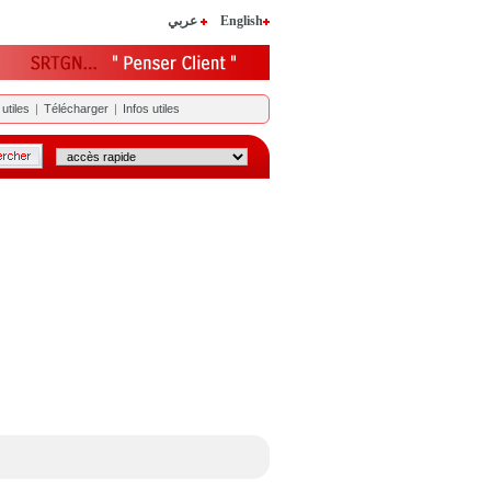
عربي
English
utiles
|
Télécharger
|
Infos utiles