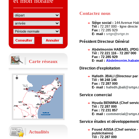
et mon horaire
Contactez nous
Siège social :
144 Avenue Hab
Tél :
72 287 000 - ligne directe 
Fax :
72 285 929
E- mail :
srtgn@srtgn.tn
Président Directeur Général
Avis de vente aux enchères sous
plis fermés (2ème fois)
Abdelmonim HABAIEL (PDG
تعلم الشركة الجهوية لنقل لولاية نابل
Tél :
72 221 116 - 72 287 000
العموم أنها تعزم التفويت بالبيع في منقولات
Fax :
72 285 929
زال الإنتفاع بها بواسطة الظروف المغلقة،
E- mail :
Abdelmonim.habaie
Carte réseaux
قسطين (02) مفصلين بالجدول أسفله
والمتمثلة في إطارات مطاطية كبيرة الحجم
Direction d’exploitation
( قسط 1) وأجهزة إعلامية زال الإنتفاع بها
وغير قابلة لإعادة الإستغلال (قسط 2) وذلك
Hafedh JBALI (Directeur par 
لباذل الثمن
Tél :
98 248 146
...
Fax :
72 287 000
E- mail :
hafedh.jbali@srtgn.
Service comercial
Houda BENMNA (Chef servic
En savoir plus
Tél :
72 287 000
Fax :
72 231 857
Résultats préliminaires des
E- mail :
commercial@srtgn.
examens pratiques
تعلم الشركة الجهوية للنقل لولاية نابل
Service études et développement
المترشحين للمناظرة الخارجية لخطة سائق
حافلة (عدد 01/2024) ولخطة عامل مؤهل
Foued AISSA (Chef service -
ميكانيك السيارات (عدد 03/2024)، أنّه
Actualités
publicitaires)
يمكنهم الاطلاع على النتائج الأولية
Tél :
72 287 000
للإختبارات التطبيقية عبر