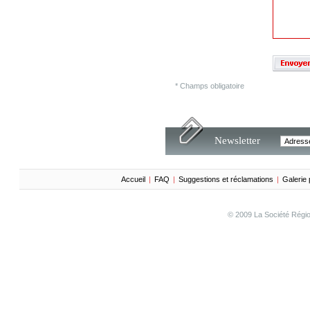
لباذل الثمن
...
En savoir plus
* Champs obligatoire
Newsletter
Accueil
|
FAQ
|
Suggestions et réclamations
|
Galerie
© 2009 La Société Régi