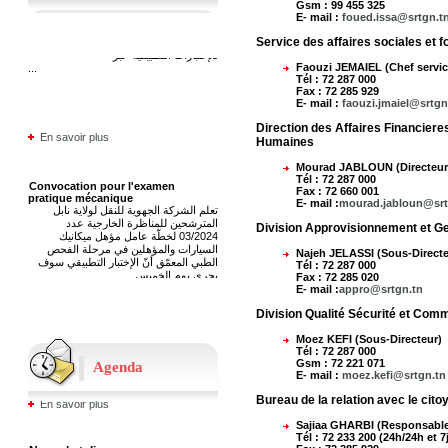
Gsm :
99 455 325
...
E- mail :
foued.issa@srtgn.t
Service des affaires sociales et 
Faouzi JEMAIEL (Chef servic
Tél :
72 287 000
En savoir plus
Fax :
72 285 929
E- mail :
faouzi.jmaiel@srtgn
Direction des Affaires Financier
Convocation pour l'examen
Humaines
pratique mécanique
تعلم الشركة الجهوية للنقل لولاية نابل
المترشحين للمناظرة الخارجية عدد
Mourad JABLOUN (Directeur
Tél :
72 287 000
03/2024 لخطّة عامل مؤهل ميكانيك
Fax :
72 660 001
السيارات والمؤهلين في مرحلة الفحص
E- mail :
mourad.jabloun@srt
الطبي المعمّق أنّ الإختبار التطبيقي سوف
يجري يوم الخميس
Division Approvisionnement et Ge
...
Najeh JELASSI (Sous-Directe
Tél :
72 287 000
Fax :
72 285 020
Nouvel atelier
E- mail :
appro@srtgn.tn
Construction d'un nouvel atelier
En savoir plus
moderne à Nabeul (route de Tunis)....
Division Qualité Sécurité et Com
En savoir plus
Moez KEFI (Sous-Directeur)
Avis de vente aux enchères sous
Tél : 72 287 000
plis fermés
Gsm :
72 221 071
Agenda
...
تعلم الشركة الجهوية لنقل لولاية نابل
E- mail :
moez.kefi@srtgn.tn
En savoir plus
العموم أنها تعزم التفويت بالبيع في منقولات
Bureau de la relation avec le cito
زال الإنتفاع بها بواسطة الظروف المغلقة
، قسطين (02) مفصلين بالجدول أسفله
Sajiaa GHARBI (Responsabl
و المتمثلة في إطارات مطاطية كبيرة
Nouvel atelier
Tél : 72 233 200 (24h/24h et 7j
الحجم ( قسط 1) و أجهزة إعلامية زال
Construction d'un nouvel atelier