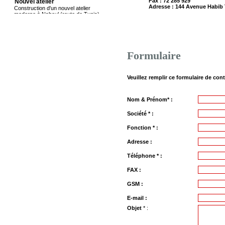
Fax :
72 285 929
الإنتفاع بها و غير قابلة لإعادة الإستغلال (
moderne à Nabeul (route de Tunis)....
Adresse :
144 Avenue Habib 
قسط 2) و ذلك
En savoir plus
...
En savoir plus
Formulaire
Convocation pour l'examen
pratique de conduite
تعلم الشركة الجهوية للنقل لولاية نابل
Veuillez remplir ce formulaire de co
المترشحين للمناظرة الخارجية عدد
01/2024 لخطّة سائق حافلة والمؤهلين في
مرحلة الفحص الطبي المعمّق أنّ الإختبار
التطبيقي في السياقة سوف يجري بالمقر
Nom & Prénom* :
الاجتماعي للشركة الجهوية للنقل لولاية
نــــابل (144، شارع الحبيب ثامر نابل) على
Société * :
الساعة
...
Fonction * :
Adresse :
Téléphone * :
En savoir plus
FAX :
Avis de vente aux enchères sous
plis fermés (2ème fois)
تعلم الشركة الجهوية لنقل لولاية نابل
GSM :
العموم أنها تعزم التفويت بالبيع في منقولات
زال الإنتفاع بها بواسطة الظروف المغلقة،
E-mail :
قسطين (02) مفصلين بالجدول أسفله
Objet
* :
والمتمثلة في إطارات مطاطية كبيرة الحجم
( قسط 1) وأجهزة إعلامية زال الإنتفاع بها
وغير قابلة لإعادة الإستغلال (قسط 2) وذلك