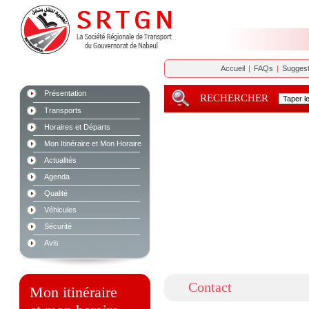
Accueil
|
FAQs
|
Suggest
Présentation
RECHERCHER
Transports
Horaires et Départs
Mon Itinéraire et Mon Horaire
Actualités
Agenda
Qualité
Véhicules
Sécurité
Avis
Contact
Mon itinéraire